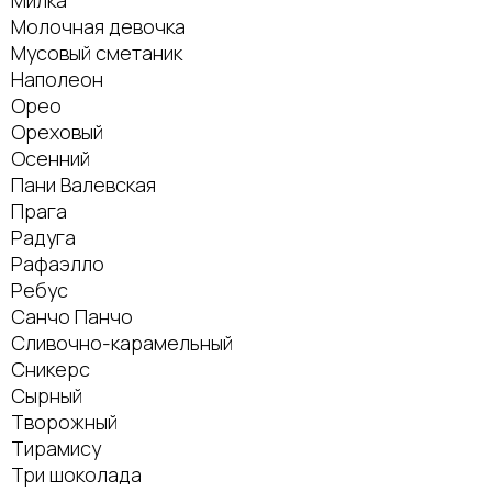
Молочная девочка
Мусовый сметаник
Наполеон
Орео
Ореховый
Осенний
Пани Валевская
Прага
Радуга
Рафаэлло
Ребус
Санчо Панчо
Сливочно-карамельный
Сникерс
Сырный
Творожный
Тирамису
Три шоколада