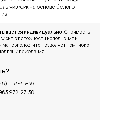
ель чизкейк на основе белого
чиз
тывается индивидуально.
Стоимость
висит от сложности исполнения и
 материалов, что позволяет нам гибко
од ваши пожелания.
ть?
85) 063-36-36
963 972-27-30