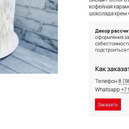
кофейная карам
шоколада крем 
Декор рассчи
оформления за
себестоимости
подстроиться п
Как заказа
Телефон
8 (9
Whatsapp
+7 
Заказать