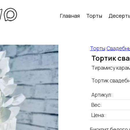
Главная
Торты
Десерт
Торты
Свадебн
Тортик св
Тирамису кара
Тортик свадеб
Артикул:
Вес:
Цена:
Бисквит белого 