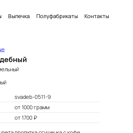
ы
Выпечка
Полуфабрикаты
Контакты
ые
адебный
мельный
ный
svadeb-0511-9
от 1000 грамм
от 1700 ₽
цвета пропитка сгущенка с кофе